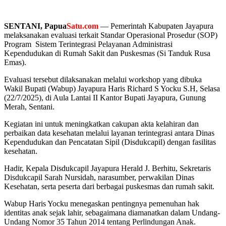
SENTANI,
Papua
Satu.com
— Pemerintah Kabupaten Jayapura
melaksanakan evaluasi terkait Standar Operasional Prosedur (SOP)
Program Sistem Terintegrasi Pelayanan Administrasi
Kependudukan di Rumah Sakit dan Puskesmas (Si Tanduk Rusa
Emas).
Evaluasi tersebut dilaksanakan melalui workshop yang dibuka
Wakil Bupati (Wabup) Jayapura Haris Richard S Yocku S.H, Selasa
(22/7/2025), di Aula Lantai II Kantor Bupati Jayapura, Gunung
Merah, Sentani.
Kegiatan ini untuk meningkatkan cakupan akta kelahiran dan
perbaikan data kesehatan melalui layanan terintegrasi antara Dinas
Kependudukan dan Pencatatan Sipil (Disdukcapil) dengan fasilitas
kesehatan.
Hadir, Kepala Disdukcapil Jayapura Herald J. Berhitu, Sekretaris
Disdukcapil Sarah Nursidah, narasumber, perwakilan Dinas
Kesehatan, serta peserta dari berbagai puskesmas dan rumah sakit.
Wabup Haris Yocku menegaskan pentingnya pemenuhan hak
identitas anak sejak lahir, sebagaimana diamanatkan dalam Undang-
Undang Nomor 35 Tahun 2014 tentang Perlindungan Anak.