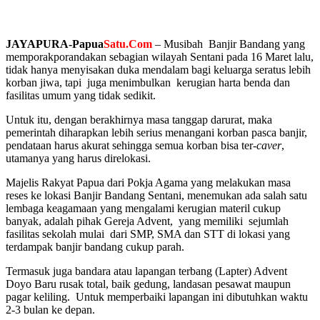
JAYAPURA-Papua
Satu.Com
– Musibah Banjir Bandang yang
memporakporandakan sebagian wilayah Sentani pada 16 Maret lalu,
tidak hanya menyisakan duka mendalam bagi keluarga seratus lebih
korban jiwa, tapi juga menimbulkan kerugian harta benda dan
fasilitas umum yang tidak sedikit.
Untuk itu, dengan berakhirnya masa tanggap darurat, maka
pemerintah diharapkan lebih serius menangani korban pasca banjir,
pendataan harus akurat sehingga semua korban bisa ter-
caver
,
utamanya yang harus direlokasi.
Majelis Rakyat Papua dari Pokja Agama yang melakukan masa
reses ke lokasi Banjir Bandang Sentani, menemukan ada salah satu
lembaga keagamaan yang mengalami kerugian materil cukup
banyak, adalah pihak Gereja Advent, yang memiliki sejumlah
fasilitas sekolah mulai dari SMP, SMA dan STT di lokasi yang
terdampak banjir bandang cukup parah.
Termasuk juga bandara atau lapangan terbang (Lapter) Advent
Doyo Baru rusak total, baik gedung, landasan pesawat maupun
pagar keliling. Untuk memperbaiki lapangan ini dibutuhkan waktu
2-3 bulan ke depan.