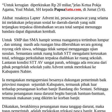
“Untuk kerugian diperkirakan Rp 20 miliar,”jelas Ketua Pokja
Agama, Yoal Mulait, SH kepada
Papua
Satu.com
, di Jumat (5/4).
Akibat rusaknya Lapter Advent ini, pesawat-pesawat yang selama
ini melakukan pelayanan sosial ke daerah-daerah yang sulit
terjangkau terpaksa diistrahatkan secara total sampai menunggu
bandara dapat digunakan kembali.
Untuk SMP dan SMA hampir semua ruangannya tertimbun lumpur
, dan untung masih ada ruangan bisa dibersihkan secara gotong
royong oleh siswa, sehingga tidak sampai mengganggu ujian
susulan. Semantara untuk ruang kuliah STT mengalami kerusakan
total, sehingga perkuliahan terpaksa dialihkan ke ruang sekolah.
Lantaran kondisi STT AV sangat parah, sehingga ada rencana dari
pihak pengelolah sekolah yaitu Advent untuk merelokasi ke
Kabupaten Nabire.
Ia mengatakan mengapresiasi besarnya dukungan pemerintah baik
priovinsi maupun sejumlah Kabupaten, termasuk pihak luar
terhadap penanganan korban banjir Bandang dio Sentani. Sehingga
selama penanganan masa darurat begitu banyak bantuan-bantuan,
termasuk makanan yang dikirim ke korban banjir.
Dikatakan, berakhirnya penanganan masa tanggap darurat, maka
tugas pemerintah adalah melakukan relokasi pasca banjir. Karena