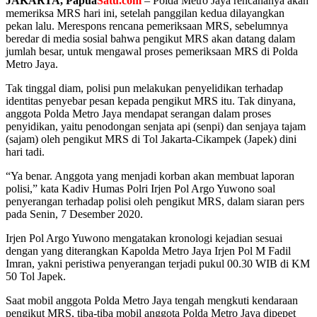
JAKARTA, Papua
Satu.com
– Polda Metro Jaya rencananya akan
memeriksa MRS hari ini, setelah panggilan kedua dilayangkan
pekan lalu. Merespons rencana pemeriksaan MRS, sebelumnya
beredar di media sosial bahwa pengikut MRS akan datang dalam
jumlah besar, untuk mengawal proses pemeriksaan MRS di Polda
Metro Jaya.
Tak tinggal diam, polisi pun melakukan penyelidikan terhadap
identitas penyebar pesan kepada pengikut MRS itu. Tak dinyana,
anggota Polda Metro Jaya mendapat serangan dalam proses
penyidikan, yaitu penodongan senjata api (senpi) dan senjaya tajam
(sajam) oleh pengikut MRS di Tol Jakarta-Cikampek (Japek) dini
hari tadi.
“Ya benar. Anggota yang menjadi korban akan membuat laporan
polisi,” kata Kadiv Humas Polri Irjen Pol Argo Yuwono soal
penyerangan terhadap polisi oleh pengikut MRS, dalam siaran pers
pada Senin, 7 Desember 2020.
Irjen Pol Argo Yuwono mengatakan kronologi kejadian sesuai
dengan yang diterangkan Kapolda Metro Jaya Irjen Pol M Fadil
Imran, yakni peristiwa penyerangan terjadi pukul 00.30 WIB di KM
50 Tol Japek.
Saat mobil anggota Polda Metro Jaya tengah mengkuti kendaraan
pengikut MRS, tiba-tiba mobil anggota Polda Metro Jaya dipepet