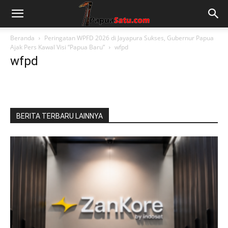
Beranda
Peringatan WPFD 2026 di Jayapura Sukses, Gubernur Papua
Ajak Pers Kawal Visi “Papua Baru”
wfpd
wfpd
BERITA TERBARU LAINNYA