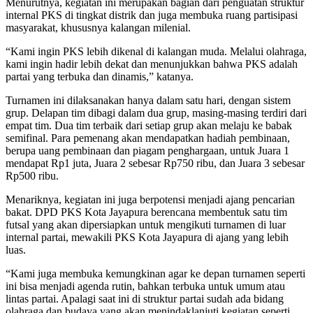
Menurutnya, kegiatan ini merupakan bagian dari penguatan struktur
internal PKS di tingkat distrik dan juga membuka ruang partisipasi
masyarakat, khususnya kalangan milenial.
‎“Kami ingin PKS lebih dikenal di kalangan muda. Melalui olahraga,
kami ingin hadir lebih dekat dan menunjukkan bahwa PKS adalah
partai yang terbuka dan dinamis,” katanya.
‎Turnamen ini dilaksanakan hanya dalam satu hari, dengan sistem
grup. Delapan tim dibagi dalam dua grup, masing-masing terdiri dari
empat tim. Dua tim terbaik dari setiap grup akan melaju ke babak
semifinal. Para pemenang akan mendapatkan hadiah pembinaan,
berupa uang pembinaan dan piagam penghargaan, untuk Juara 1
mendapat Rp1 juta, Juara 2 sebesar Rp750 ribu, dan Juara 3 sebesar
Rp500 ribu.
‎Menariknya, kegiatan ini juga berpotensi menjadi ajang pencarian
bakat. DPD PKS Kota Jayapura berencana membentuk satu tim
futsal yang akan dipersiapkan untuk mengikuti turnamen di luar
internal partai, mewakili PKS Kota Jayapura di ajang yang lebih
luas.
‎“Kami juga membuka kemungkinan agar ke depan turnamen seperti
ini bisa menjadi agenda rutin, bahkan terbuka untuk umum atau
lintas partai. Apalagi saat ini di struktur partai sudah ada bidang
olahraga dan budaya yang akan menindaklanjuti kegiatan seperti