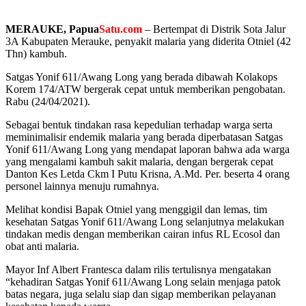
MERAUKE, Papua
Satu.com
– Bertempat di Distrik Sota Jalur
3A Kabupaten Merauke, penyakit malaria yang diderita Otniel (42
Thn) kambuh.
Satgas Yonif 611/Awang Long yang berada dibawah Kolakops
Korem 174/ATW bergerak cepat untuk memberikan pengobatan.
Rabu (24/04/2021).
Sebagai bentuk tindakan rasa kepedulian terhadap warga serta
meminimalisir endemik malaria yang berada diperbatasan Satgas
Yonif 611/Awang Long yang mendapat laporan bahwa ada warga
yang mengalami kambuh sakit malaria, dengan bergerak cepat
Danton Kes Letda Ckm I Putu Krisna, A.Md. Per. beserta 4 orang
personel lainnya menuju rumahnya.
Melihat kondisi Bapak Otniel yang menggigil dan lemas, tim
kesehatan Satgas Yonif 611/Awang Long selanjutnya melakukan
tindakan medis dengan memberikan cairan infus RL Ecosol dan
obat anti malaria.
Mayor Inf Albert Frantesca dalam rilis tertulisnya mengatakan
“kehadiran Satgas Yonif 611/Awang Long selain menjaga patok
batas negara, juga selalu siap dan sigap memberikan pelayanan