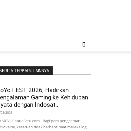
BERITA TERBARU LAINNYA
oYo FEST 2026, Hadirkan
engalaman Gaming ke Kehidupan
yata dengan Indosat...
/08/2026
KARTA, PapuaSatu.com - Bagi para penggemar
Yoverse, keseruan tidak berhenti saat mereka log