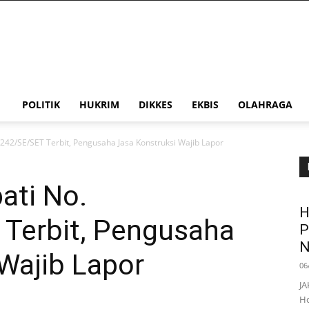
POLITIK
HUKRIM
DIKKES
EKBIS
OLAHRAGA
242/SE/SET Terbit, Pengusaha Jasa Konstruksi Wajib Lapor
ati No.
H
Terbit, Pengusaha
P
N
Wajib Lapor
06
JA
Ho