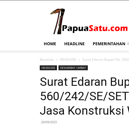
PapuaSatu.com
HOME
HEADLINE
PEMERINTAHAN
Beranda
HEADLINE
Surat Edaran Bupati No. 560/
HEADLINE
KENAMBAY UMBAY
Surat Edaran Bup
560/242/SE/SET 
Jasa Konstruksi 
20/09/2025