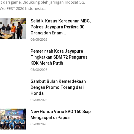
t dari game. Didukung oleh jaringan Indosat 5G,
Yo FEST 2026 Indonesia...
Selidiki Kasus Keracunan MBG,
Polres Jayapura Periksa 30
Orang dan Enam...
06/08/2026
Pemerintah Kota Jayapura
Tingkatkan SDM 72 Pengurus
KDK Merah Putih
05/08/2026
Sambut Bulan Kemerdekaan
Dengan Promo Torang dari
Honda
05/08/2026
New Honda Vario EVO 160 Siap
Mengaspal di Papua
05/08/2026