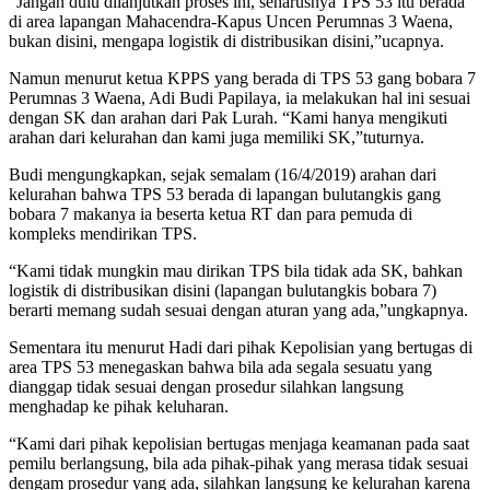
“Jangan dulu dilanjutkan proses ini, seharusnya TPS 53 itu berada
di area lapangan Mahacendra-Kapus Uncen Perumnas 3 Waena,
bukan disini, mengapa logistik di distribusikan disini,”ucapnya.
Namun menurut ketua KPPS yang berada di TPS 53 gang bobara 7
Perumnas 3 Waena, Adi Budi Papilaya, ia melakukan hal ini sesuai
dengan SK dan arahan dari Pak Lurah. “Kami hanya mengikuti
arahan dari kelurahan dan kami juga memiliki SK,”tuturnya.
Budi mengungkapkan, sejak semalam (16/4/2019) arahan dari
kelurahan bahwa TPS 53 berada di lapangan bulutangkis gang
bobara 7 makanya ia beserta ketua RT dan para pemuda di
kompleks mendirikan TPS.
“Kami tidak mungkin mau dirikan TPS bila tidak ada SK, bahkan
logistik di distribusikan disini (lapangan bulutangkis bobara 7)
berarti memang sudah sesuai dengan aturan yang ada,”ungkapnya.
Sementara itu menurut Hadi dari pihak Kepolisian yang bertugas di
area TPS 53 menegaskan bahwa bila ada segala sesuatu yang
dianggap tidak sesuai dengan prosedur silahkan langsung
menghadap ke pihak keluharan.
“Kami dari pihak kepolisian bertugas menjaga keamanan pada saat
pemilu berlangsung, bila ada pihak-pihak yang merasa tidak sesuai
dengam prosedur yang ada, silahkan langsung ke kelurahan karena