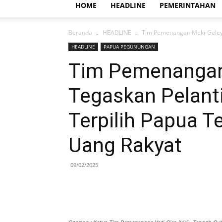
HOME
HEADLINE
PEMERINTAHAN
Beranda
HEADLINE
Tim Pemenangan Meki-Geley 
HEADLINE
PAPUA PEGUNUNGAN
Tim Pemenangan
Tegaskan Pelant
Terpilih Papua T
Uang Rakyat
09/02/2025