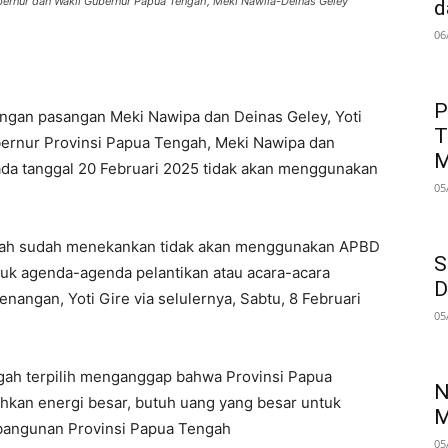
ubernur dan Wakil Gubernur Papua Tengah, Meki Nawila-Deinas Geley
d
06
P
gan pasangan Meki Nawipa dan Deinas Geley, Yoti
T
ernur Provinsi Papua Tengah, Meki Nawipa dan
M
da tanggal 20 Februari 2025 tidak akan menggunakan
05
engah sudah menekankan tidak akan menggunakan APBD
S
tuk agenda-agenda pelantikan atau acara-acara
D
nangan, Yoti Gire via selulernya, Sabtu, 8 Februari
05
gah terpilih menganggap bahwa Provinsi Papua
N
hkan energi besar, butuh uang yang besar untuk
M
bangunan Provinsi Papua Tengah
05