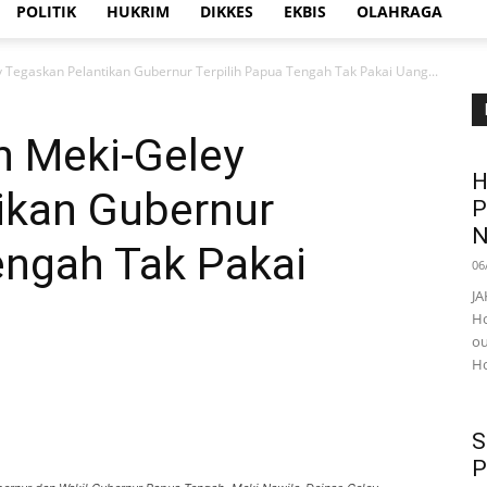
POLITIK
HUKRIM
DIKKES
EKBIS
OLAHRAGA
Tegaskan Pelantikan Gubernur Terpilih Papua Tengah Tak Pakai Uang...
 Meki-Geley
H
ikan Gubernur
P
N
engah Tak Pakai
06
JA
Ho
ou
Ho
S
P