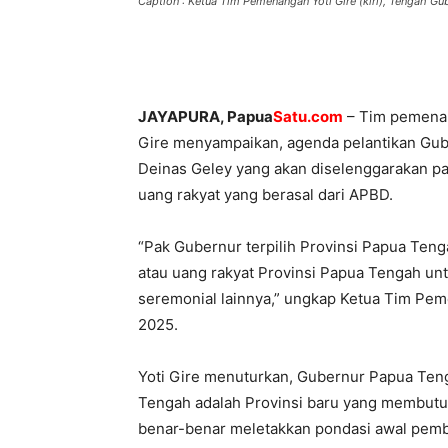
Caption : Ketua Tim Pemenangan Yoti Gire (kiri), Tengah G
JAYAPURA, Papua
Satu.com
– Tim pemenan
Gire menyampaikan, agenda pelantikan Gub
Deinas Geley yang akan diselenggarakan pa
uang rakyat yang berasal dari APBD.
“Pak Gubernur terpilih Provinsi Papua T
atau uang rakyat Provinsi Papua Tengah un
seremonial lainnya,” ungkap Ketua Tim Peme
2025.
Yoti Gire menuturkan, Gubernur Papua Ten
Tengah adalah Provinsi baru yang membutu
benar-benar meletakkan pondasi awal pem