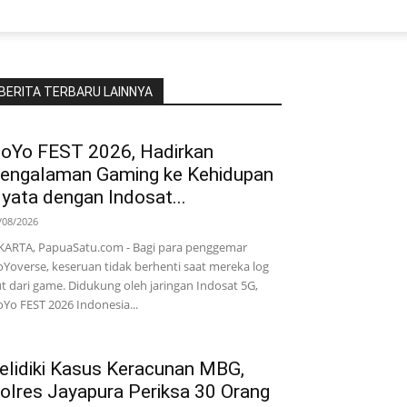
BERITA TERBARU LAINNYA
oYo FEST 2026, Hadirkan
engalaman Gaming ke Kehidupan
yata dengan Indosat...
/08/2026
KARTA, PapuaSatu.com - Bagi para penggemar
Yoverse, keseruan tidak berhenti saat mereka log
t dari game. Didukung oleh jaringan Indosat 5G,
Yo FEST 2026 Indonesia...
elidiki Kasus Keracunan MBG,
olres Jayapura Periksa 30 Orang