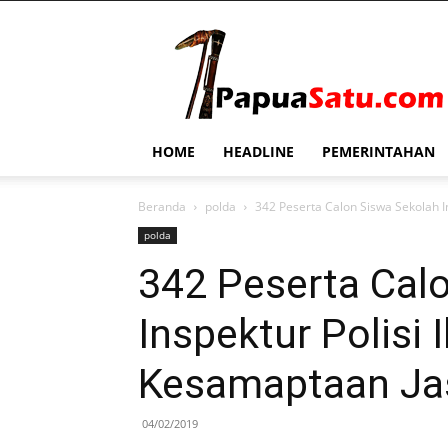
PapuaSatu.com
HOME
HEADLINE
PEMERINTAHAN
Beranda
polda
342 Peserta Calon Siswa Sekolah I
polda
342 Peserta Cal
Inspektur Polisi 
Kesamaptaan Ja
04/02/2019