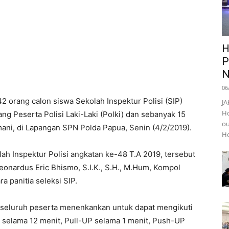
H
P
N
06
 orang calon siswa Sekolah Inspektur Polisi (SIP)
JA
Ho
rang Peserta Polisi Laki-Laki (Polki) dan sebanyak 15
ou
ni, di Lapangan SPN Polda Papua, Senin (4/2/2019).
Ho
h Inspektur Polisi angkatan ke-48 T.A 2019, tersebut
eonardus Eric Bhismo, S.I.K., S.H., M.Hum, Kompol
 panitia seleksi SIP.
seluruh peserta menenkankan untuk dapat mengikuti
i selama 12 menit, Pull-UP selama 1 menit, Push-UP