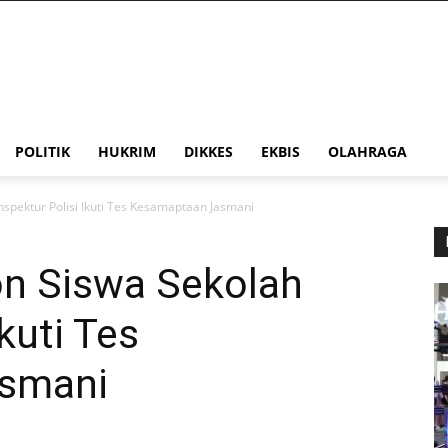
POLITIK
HUKRIM
DIKKES
EKBIS
OLAHRAGA
nspektur Polisi Ikuti Tes Kesamaptaan Jasmani
on Siswa Sekolah
Ikuti Tes
smani