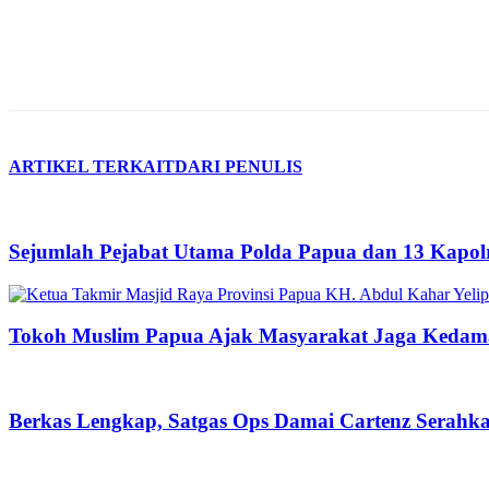
ARTIKEL TERKAIT
DARI PENULIS
Sejumlah Pejabat Utama Polda Papua dan 13 Kapolr
Tokoh Muslim Papua Ajak Masyarakat Jaga Kedama
Berkas Lengkap, Satgas Ops Damai Cartenz Serahk