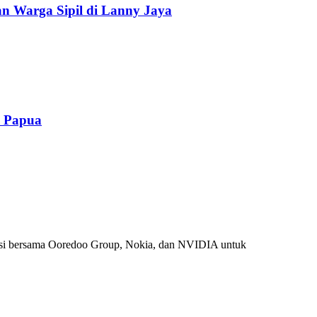
n Warga Sipil di Lanny Jaya
n Papua
si bersama Ooredoo Group, Nokia, dan NVIDIA untuk