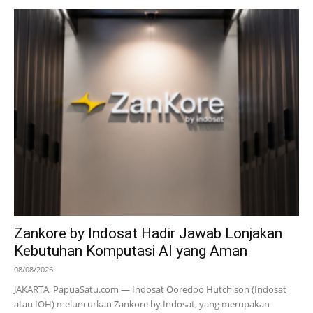
Zankore by Indosat Hadir Jawab Lonjakan
Kebutuhan Komputasi AI yang Aman
08/08/2026
JAKARTA, PapuaSatu.com — Indosat Ooredoo Hutchison (Indosat
atau IOH) meluncurkan Zankore by Indosat, yang merupakan