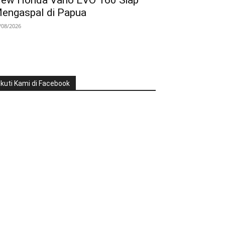
ew Honda Vario EVO 160 Siap
engaspal di Papua
/08/2026
Ikuti Kami di Facebook