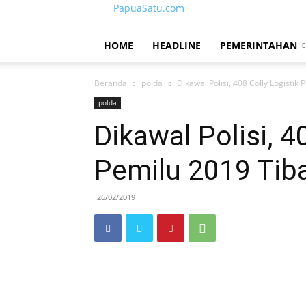
PapuaSatu.com
HOME
HEADLINE
PEMERINTAHAN
Beranda
polda
Dikawal Polisi, 408 Colly Logistik
polda
Dikawal Polisi, 4
Pemilu 2019 Tiba
26/02/2019