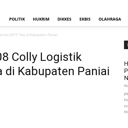
POLITIK
HUKRIM
DIKKES
EKBIS
OLAHRAGA
 Pemilu 2019 Tiba di Kabupaten Paniai
08 Colly Logistik
H
 di Kabupaten Paniai
P
N
06
JA
Ho
ou
Ho