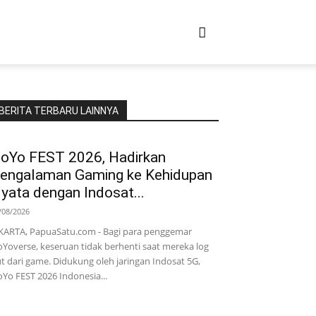
BERITA TERBARU LAINNYA
oYo FEST 2026, Hadirkan
engalaman Gaming ke Kehidupan
yata dengan Indosat...
/08/2026
KARTA, PapuaSatu.com - Bagi para penggemar
Yoverse, keseruan tidak berhenti saat mereka log
t dari game. Didukung oleh jaringan Indosat 5G,
Yo FEST 2026 Indonesia...