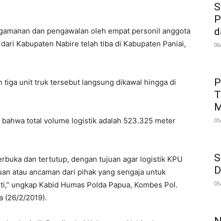
S
P
d
amanan dan pengawalan oleh empat personil anggota
 dari Kabupaten Nabire telah tiba di Kabupaten Paniai,
06
P
tiga unit truk tersebut langsung dikawal hingga di
T
M
n, bahwa total volume logistik adalah 523.325 meter
05
S
buka dan tertutup, dengan tujuan agar logistik KPU
D
an atau ancaman dari pihak yang sengaja untuk
05
i,” ungkap Kabid Humas Polda Papua, Kombes Pol.
 (26/2/2019).