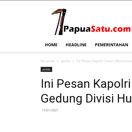
PapuaSatu.com
HOME
HEADLINE
PEMERINTAHAN
Beranda
polda
Ini Pesan Kapolri Saaat Meresmi
polda
Ini Pesan Kapolr
Gedung Divisi H
15/01/2021