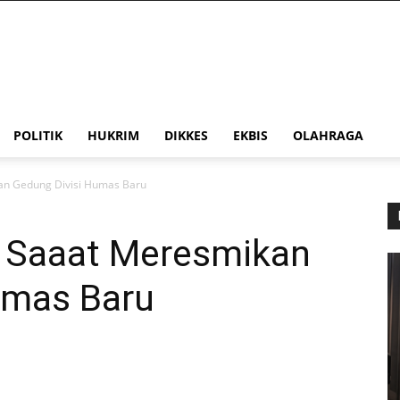
POLITIK
HUKRIM
DIKKES
EKBIS
OLAHRAGA
kan Gedung Divisi Humas Baru
i Saaat Meresmikan
umas Baru