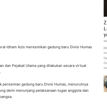
Z
L
y
08
ral Idham Azis meresmikan gedung baru Divisi Humas
JA
Hu
by
Oo
aran dan Pejabat Utama yang dilakukan secara virtual
m
.
ik peresmian gedung baru Divisi Humas, menurutnya
ukung demi menunjang pelaksanaan tugas anggota dan
bangsa.