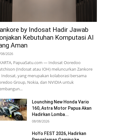
ankore by Indosat Hadir Jawab
onjakan Kebutuhan Komputasi AI
ang Aman
/08/2026
KARTA, PapuaSatu.com — Indosat Ooredoo
tchison (Indosat atau IOH) meluncurkan Zankore
 Indosat, yang merupakan kolaborasi bersama
redoo Group, Nokia, dan NVIDIA untuk
embangun...
Lounching New Honda Vario
160, Astra Motor Papua Akan
Hadirkan Lomba...
08/08/2026
HoYo FEST 2026, Hadirkan
Pengalaman Gaming ke