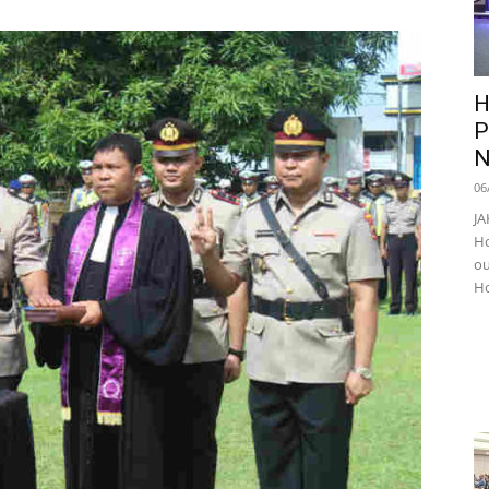
H
P
N
06
JA
Ho
ou
Ho