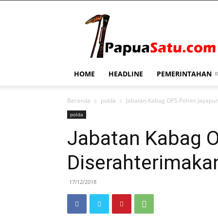
PapuaSatu.com
HOME
HEADLINE
PEMERINTAHAN
Beranda
polda
Jabatan Kabag OPS Polres Jayapu
polda
Jabatan Kabag O
Diserahterimaka
17/12/2018