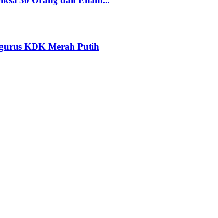
riksa 30 Orang dan Enam...
ngurus KDK Merah Putih