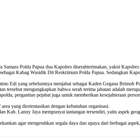
ra Samara Polda Papua dua Kapolres diserahterimakan, yakni Kapolre
baru sebagai Kabag Wasidik Dit Reskrimum Polda Papua. Sedangkan Ka
jatmo Edi yang sebelumnya menjabat sebagai Kaden Gegana Brimob Po
tan tersebut mengungkapkan bahwa serah terima jabatan adalah merupa
olda, pergantian pejabat juga untuk memberikan kesejahteraan person
of area yang diorientasikan dengan kebutuhan organisasi.
n Kab. Lanny Jaya mempunyai tantangan tersendiri, yaitu aspek geogra
ekankan agar mengerahkan segala daya dan upaya dari berbagai aspek,