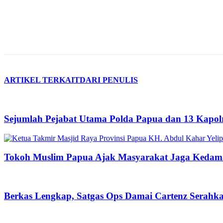
ARTIKEL TERKAIT
DARI PENULIS
Sejumlah Pejabat Utama Polda Papua dan 13 Kapolr
Tokoh Muslim Papua Ajak Masyarakat Jaga Kedama
Berkas Lengkap, Satgas Ops Damai Cartenz Serahk