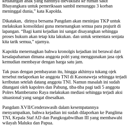
kedatangan anak yang nantinya dievakuasi ke rumah sakit
Bhayangkara untuk pemeriksaan sambil menunggu 3 korban
meninggal dunia,” kata Kapolda.
Dikatakan, dirinya bersama Pangdam akan meninjau TKP untuk
melakukan konsolidasi guna menenangkan semua para prajurit di
lapangan. “Bagi kami kejadian ini sangat disayangkan sehingga
proses hukum akan tetap kita lakukan. dan untuk sementara senjata
kita tarik semua,” ujarnya.
Kapolda menernagkan bahwa kronolgis kejadian ini berawal dari
kesalapahaman dimana anggota polri yang menggunakan jasa ojek
kemudian membayar dengan harga satu jam.
Tak puas dengan pembayaran itu, hingga akhirnya tukang ojek
tersebut melaporkan ke anggota TNI di Kasonaweja sehingga terjadi
keributan setelah datang anggota TNI. Namun masalah ini sudah
ditangani oleh kapolres dan Pabung, tiba-tiba pagi tadi 5 anggota
Polres Mamberamo Raya melakukan mediasi sehingga terjadi aksi
situasional yang sangat disesalkan.
Pangdam XVII/Cenderawasih dalam kesempatannya
menyampaikan, bahwa kejadian ini sudah dilaporkan ke Panglima
TNI, Kepala Staf AD dan Pangkogabwilhan III yang membawahi
wilayah Maluku dan Papua.