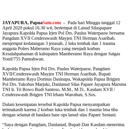
JAYAPURA, Papua
Satu.com
– Pada hari Minggu tanggal 12
April 2020 pukul 16.30 wit, bertempat di Lanud Silaspapare
Jayapura Kapolda Papua Irjen Pol Drs. Paulus Waterpauw bersama
Pangdam XVII Cenderawasih Mayjen TNI Herman Asaribab,
menjemput kedatangan 3 jenasah, 2 luka tembak dan 1 trauma
anggota Polres Maberamo Raya yang menjadi korban
Kesalahpahaman di kabupaten Mamberamo Raya dengan Satgas
Yonif/755 Pamrahwan.
Kapolda Papua Irjen Pol Drs. Paulus Waterpauw, Pangdam
XVII/Cenderawasih Mayjen TNI Herman Asaribab, Bupati
Mamberamo Raya Dorinus Dasinapa, Wakapolda Papua Brigjen
Pol Drs. Yakobus Marjuki, Danlanud Silas Papare Jayapura Marsma
TNI Ir. Tri Bowo Budi Santoso, M.M., M.Tr., Kasdam XVII /
Cenderawasih Brigjen TNI Irham Waroihan, S.Sos.
Dalam kesempatan tersebut Kapolda Papua menyampaikan
terimakasih karena 2 korban luka tembak dan 1 trauma bisa tiba
dengan selamat di bandara base ops lanud silas Papare Sentani.
“Saya dengan Pangdam, Danlanud, Bupati Dan Kasdam menerima