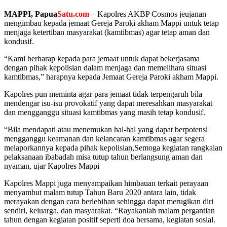
MAPPI, Papua
Satu.com
– Kapolres AKBP Cosmos jeujanan
mengimbau kepada jemaat Gereja Paroki akham Mappi untuk tetap
menjaga ketertiban masyarakat (kamtibmas) agar tetap aman dan
kondusif.
“Kami berharap kepada para jemaat untuk dapat bekerjasama
dengan pihak kepolisian dalam menjaga dan memelihara situasi
kamtibmas,” harapnya kepada Jemaat Gereja Paroki akham Mappi.
Kapolres pun meminta agar para jemaat tidak terpengaruh bila
mendengar isu-isu provokatif yang dapat meresahkan masyarakat
dan mengganggu situasi kamtibmas yang masih tetap kondusif.
“Bila mendapati atau menemukan hal-hal yang dapat berpotensi
mengganggu keamanan dan kelancaran kamtibmas agar segera
melaporkannya kepada pihak kepolisian,Semoga kegiatan rangkaian
pelaksanaan ibabadah misa tutup tahun berlangsung aman dan
nyaman, ujar Kapolres Mappi
Kapolres Mappi juga menyampaikan himbauan terkait perayaan
menyambut malam tutup Tahun Baru 2020 antara lain, tidak
merayakan dengan cara berlebihan sehingga dapat merugikan diri
sendiri, keluarga, dan masyarakat. “Rayakanlah malam pergantian
tahun dengan kegiatan positif seperti doa bersama, kegiatan sosial.