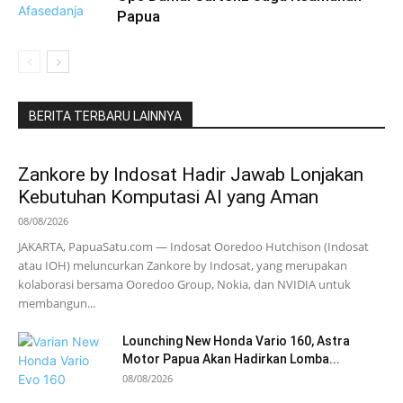
Papua
BERITA TERBARU LAINNYA
Zankore by Indosat Hadir Jawab Lonjakan
Kebutuhan Komputasi AI yang Aman
08/08/2026
JAKARTA, PapuaSatu.com — Indosat Ooredoo Hutchison (Indosat
atau IOH) meluncurkan Zankore by Indosat, yang merupakan
kolaborasi bersama Ooredoo Group, Nokia, dan NVIDIA untuk
membangun...
Lounching New Honda Vario 160, Astra
Motor Papua Akan Hadirkan Lomba...
08/08/2026