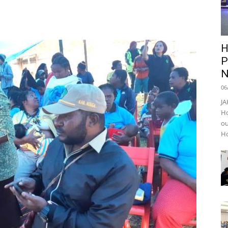
H
P
N
06
JA
Ho
ou
Ho