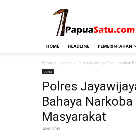
PapuaSatu.com
HOME
HEADLINE
PEMERINTAHAN
Beranda
polda
Polres Jayawijaya Sosialisasikan
polda
Polres Jayawijay
Bahaya Narkoba 
Masyarakat
08/01/2019