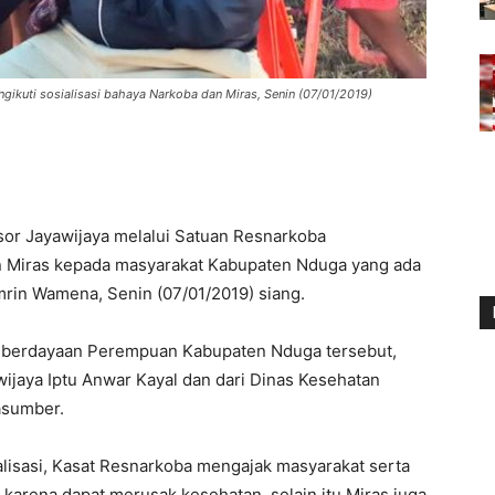
kuti sosialisasi bahaya Narkoba dan Miras, Senin (07/01/2019)
sor Jayawijaya melalui Satuan Resnarkoba
n Miras kepada masyarakat Kabupaten Nduga yang ada
mrin Wamena, Senin (07/01/2019) siang.
mberdayaan Perempuan Kabupaten Nduga tersebut,
wijaya Iptu Anwar Kayal dan dari Dinas Kesehatan
asumber.
alisasi, Kasat Resnarkoba mengajak masyarakat serta
karena dapat merusak kesehatan, selain itu Miras juga