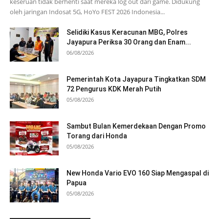
keseruan tidak berhenti saat mereka log out dari game. Didukung
oleh jaringan Indosat 5G, HoYo FEST 2026 Indonesia...
Selidiki Kasus Keracunan MBG, Polres
Jayapura Periksa 30 Orang dan Enam...
06/08/2026
Pemerintah Kota Jayapura Tingkatkan SDM
72 Pengurus KDK Merah Putih
05/08/2026
Sambut Bulan Kemerdekaan Dengan Promo
Torang dari Honda
05/08/2026
New Honda Vario EVO 160 Siap Mengaspal di
Papua
05/08/2026