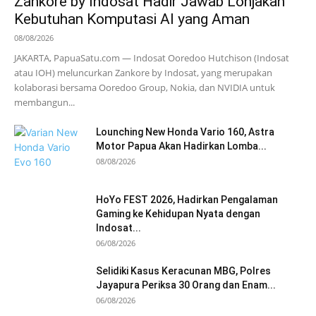
Zankore by Indosat Hadir Jawab Lonjakan
Kebutuhan Komputasi AI yang Aman
08/08/2026
JAKARTA, PapuaSatu.com — Indosat Ooredoo Hutchison (Indosat
atau IOH) meluncurkan Zankore by Indosat, yang merupakan
kolaborasi bersama Ooredoo Group, Nokia, dan NVIDIA untuk
membangun...
Lounching New Honda Vario 160, Astra
Motor Papua Akan Hadirkan Lomba...
08/08/2026
HoYo FEST 2026, Hadirkan Pengalaman
Gaming ke Kehidupan Nyata dengan
Indosat...
06/08/2026
Selidiki Kasus Keracunan MBG, Polres
Jayapura Periksa 30 Orang dan Enam...
06/08/2026