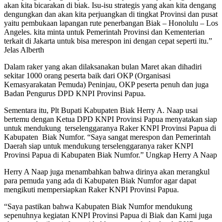
akan kita bicarakan di biak. Isu-isu strategis yang akan kita dengang
dengungkan dan akan kita perjuangkan di tingkat Provinsi dan pusat
yaitu pembukaan lapangan rute penerbangan Biak – Honolulu – Los
Angeles. kita minta untuk Pemerintah Provinsi dan Kementerian
terkait di Jakarta untuk bisa merespon ini dengan cepat seperti itu.”
Jelas Alberth
Dalam raker yang akan dilaksanakan bulan Maret akan dihadiri
sekitar 1000 orang peserta baik dari OKP (Organisasi
Kemasyarakatan Pemuda) Peninjau, OKP peserta penuh dan juga
Badan Pengurus DPD KNPI Provinsi Papua.
Sementara itu, Plt Bupati Kabupaten Biak Herry A. Naap usai
bertemu dengan Ketua DPD KNPI Provinsi Papua menyatakan siap
untuk mendukung terselenggaranya Raker KNPI Provinsi Papua di
Kabupaten Biak Numfor. “Saya sangat merespon dan Pemerintah
Daerah siap untuk mendukung terselenggaranya raker KNPI
Provinsi Papua di Kabupaten Biak Numfor.” Ungkap Herry A Naap
Herry A Naap juga menambahkan bahwa dirinya akan merangkul
para pemuda yang ada di Kabupaten Biak Numfor agar dapat
mengikuti mempersiapkan Raker KNPI Provinsi Papua.
“Saya pastikan bahwa Kabupaten Biak Numfor mendukung
sepenuhnya kegiatan KNPI Provinsi Papua di Biak dan Kami juga