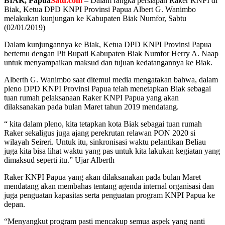
BIAK, Papua
Satu.com
– Dalam rangka persiapan Raker KNPI di
Biak, Ketua DPD KNPI Provinsi Papua Albert G. Wanimbo
melakukan kunjungan ke Kabupaten Biak Numfor, Sabtu
(02/01/2019)
Dalam kunjungannya ke Biak, Ketua DPD KNPI Provinsi Papua
bertemu dengan Plt Bupati Kabupaten Biak Numfor Herry A. Naap
untuk menyampaikan maksud dan tujuan kedatangannya ke Biak.
Alberth G. Wanimbo saat ditemui media mengatakan bahwa, dalam
pleno DPD KNPI Provinsi Papua telah menetapkan Biak sebagai
tuan rumah pelaksanaan Raker KNPI Papua yang akan
dilaksanakan pada bulan Maret tahun 2019 mendatang.
“ kita dalam pleno, kita tetapkan kota Biak sebagai tuan rumah
Raker sekaligus juga ajang perekrutan relawan PON 2020 si
wilayah Seireri. Untuk itu, sinkronisasi waktu pelantikan Beliau
juga kita bisa lihat waktu yang pas untuk kita lakukan kegiatan yang
dimaksud seperti itu.” Ujar Alberth
Raker KNPI Papua yang akan dilaksanakan pada bulan Maret
mendatang akan membahas tentang agenda internal organisasi dan
juga penguatan kapasitas serta penguatan program KNPI Papua ke
depan.
“Menyangkut program pasti mencakup semua aspek yang nanti