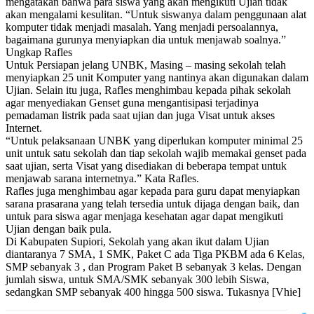
mengatakan bahwa para siswa yang akan mengikuti Ujian tidak
akan mengalami kesulitan. “Untuk siswanya dalam penggunaan alat
komputer tidak menjadi masalah. Yang menjadi persoalannya,
bagaimana gurunya menyiapkan dia untuk menjawab soalnya.”
Ungkap Rafles
Untuk Persiapan jelang UNBK, Masing – masing sekolah telah
menyiapkan 25 unit Komputer yang nantinya akan digunakan dalam
Ujian. Selain itu juga, Rafles menghimbau kepada pihak sekolah
agar menyediakan Genset guna mengantisipasi terjadinya
pemadaman listrik pada saat ujian dan juga Visat untuk akses
Internet.
“Untuk pelaksanaan UNBK yang diperlukan komputer minimal 25
unit untuk satu sekolah dan tiap sekolah wajib memakai genset pada
saat ujian, serta Visat yang disediakan di beberapa tempat untuk
menjawab sarana internetnya.” Kata Rafles.
Rafles juga menghimbau agar kepada para guru dapat menyiapkan
sarana prasarana yang telah tersedia untuk dijaga dengan baik, dan
untuk para siswa agar menjaga kesehatan agar dapat mengikuti
Ujian dengan baik pula.
Di Kabupaten Supiori, Sekolah yang akan ikut dalam Ujian
diantaranya 7 SMA, 1 SMK, Paket C ada Tiga PKBM ada 6 Kelas,
SMP sebanyak 3 , dan Program Paket B sebanyak 3 kelas. Dengan
jumlah siswa, untuk SMA/SMK sebanyak 300 lebih Siswa,
sedangkan SMP sebanyak 400 hingga 500 siswa. Tukasnya [Vhie]