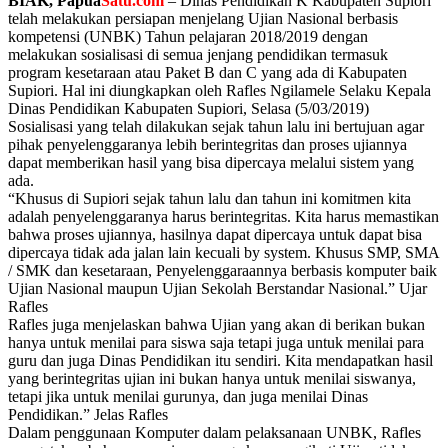
BIAK, Papua
Satu.com
– Dinas Pendidikan K Kabupaten Supiori
telah melakukan persiapan menjelang Ujian Nasional berbasis
kompetensi (UNBK) Tahun pelajaran 2018/2019 dengan
melakukan sosialisasi di semua jenjang pendidikan termasuk
program kesetaraan atau Paket B dan C yang ada di Kabupaten
Supiori. Hal ini diungkapkan oleh Rafles Ngilamele Selaku Kepala
Dinas Pendidikan Kabupaten Supiori, Selasa (5/03/2019)
Sosialisasi yang telah dilakukan sejak tahun lalu ini bertujuan agar
pihak penyelenggaranya lebih berintegritas dan proses ujiannya
dapat memberikan hasil yang bisa dipercaya melalui sistem yang
ada.
“Khusus di Supiori sejak tahun lalu dan tahun ini komitmen kita
adalah penyelenggaranya harus berintegritas. Kita harus memastikan
bahwa proses ujiannya, hasilnya dapat dipercaya untuk dapat bisa
dipercaya tidak ada jalan lain kecuali by system. Khusus SMP, SMA
/ SMK dan kesetaraan, Penyelenggaraannya berbasis komputer baik
Ujian Nasional maupun Ujian Sekolah Berstandar Nasional.” Ujar
Rafles
Rafles juga menjelaskan bahwa Ujian yang akan di berikan bukan
hanya untuk menilai para siswa saja tetapi juga untuk menilai para
guru dan juga Dinas Pendidikan itu sendiri. Kita mendapatkan hasil
yang berintegritas ujian ini bukan hanya untuk menilai siswanya,
tetapi jika untuk menilai gurunya, dan juga menilai Dinas
Pendidikan.” Jelas Rafles
Dalam penggunaan Komputer dalam pelaksanaan UNBK, Rafles