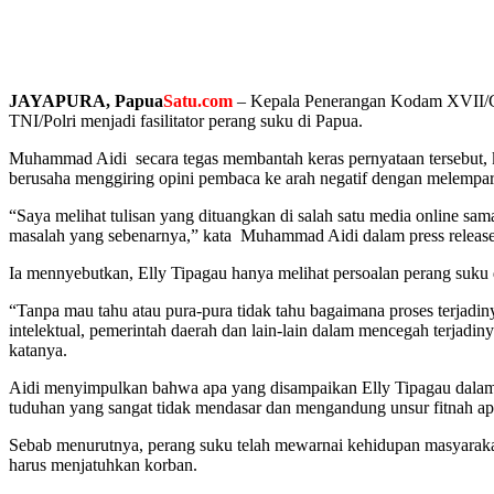
JAYAPURA, Papua
Satu.com
– Kepala Penerangan Kodam XVII/Cen
TNI/Polri menjadi fasilitator perang suku di Papua.
Muhammad Aidi secara tegas membantah keras pernyataan tersebut, 
berusaha menggiring opini pembaca ke arah negatif dengan melempa
“Saya melihat tulisan yang dituangkan di salah satu media online sam
masalah yang sebenarnya,” kata Muhammad Aidi dalam press release 
Ia mennyebutkan, Elly Tipagau hanya melihat persoalan perang suku d
“Tanpa mau tahu atau pura-pura tidak tahu bagaimana proses terja
intelektual, pemerintah daerah dan lain-lain dalam mencegah terjadin
katanya.
Aidi menyimpulkan bahwa apa yang disampaikan Elly Tipagau dalam t
tuduhan yang sangat tidak mendasar dan mengandung unsur fitnah apa
Sebab menurutnya, perang suku telah mewarnai kehidupan masyarakat
harus menjatuhkan korban.