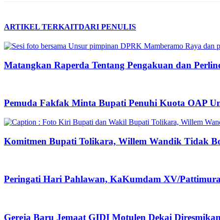
ARTIKEL TERKAIT
DARI PENULIS
Matangkan Raperda Tentang Pengakuan dan Perlin
Pemuda Fakfak Minta Bupati Penuhi Kuota OAP U
Komitmen Bupati Tolikara, Willem Wandik Tidak Bo
Peringati Hari Pahlawan, KaKumdam XV/Pattimura 
Gereja Baru Jemaat GIDI Motulen Dekai Diresmika