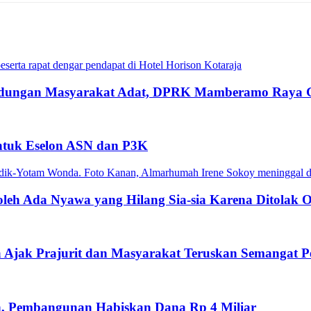
dungan Masyarakat Adat, DPRK Mamberamo Raya Gel
ntuk Eselon ASN dan P3K
leh Ada Nyawa yang Hilang Sia-sia Karena Ditolak
Ajak Prajurit dan Masyarakat Teruskan Semangat P
n, Pembangunan Habiskan Dana Rp 4 Miliar