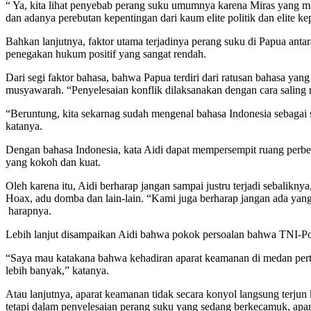
“ Ya, kita lihat penyebab perang suku umumnya karena Miras yang me
dan adanya perebutan kepentingan dari kaum elite politik dan elite 
Bahkan lanjutnya, faktor utama terjadinya perang suku di Papua antar
penegakan hukum positif yang sangat rendah.
Dari segi faktor bahasa, bahwa Papua terdiri dari ratusan bahasa ya
musyawarah. “Penyelesaian konflik dilaksanakan dengan cara salin
“Beruntung, kita sekarnag sudah mengenal bahasa Indonesia sebagai 
katanya.
Dengan bahasa Indonesia, kata Aidi dapat mempersempit ruang perb
yang kokoh dan kuat.
Oleh karena itu, Aidi berharap jangan sampai justru terjadi sebalikn
Hoax, adu domba dan lain-lain. “Kami juga berharap jangan ada yang
harapnya.
Lebih lanjut disampaikan Aidi bahwa pokok persoalan bahwa TNI-Polri 
“Saya mau katakana bahwa kehadiran aparat keamanan di medan pert
lebih banyak,” katanya.
Atau lanjutnya, aparat keamanan tidak secara konyol langsung terju
tetapi dalam penyelesaian perang suku yang sedang berkecamuk, apar