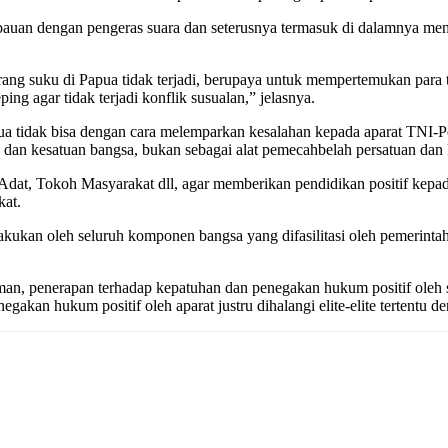
mbauan dengan pengeras suara dan seterusnya termasuk di dalamnya me
ang suku di Papua tidak terjadi, berupaya untuk mempertemukan para t
g agar tidak terjadi konflik susualan,” jelasnya.
 tidak bisa dengan cara melemparkan kesalahan kepada aparat TNI-Polr
dan kesatuan bangsa, bukan sebagai alat pemecahbelah persatuan dan 
h Adat, Tokoh Masyarakat dll, agar memberikan pendidikan positif kep
kat.
lakukan oleh seluruh komponen bangsa yang difasilitasi oleh pemerin
an, penerapan terhadap kepatuhan dan penegakan hukum positif ole
gakan hukum positif oleh aparat justru dihalangi elite-elite tertentu d