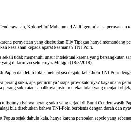
derawasih, Kolonel Inf Muhammad Aidi ‘geram’ atas pernyataan tok
karena pernyataan yang disebutkan Elly Tipagau hanya memandang pers
rkan kesalahan kepada aparat keamanan TNI-Polri.
a sekali tidak memenuhi unsur intelektual karena yang bersangkutan sa
yang di kirm via selulernya, Minggu (18/3/2018).
i Papua dan lebih fokus melihat sisi negatif kehadiran TNI-Polri den
dinya perang suku, apa pemicunya? siapa provokatornya? bagaimana p
ya perang suku atau sebaliknya justru mereka itulah yang menjadi objek
ulisannya bahwa perang suku yang terjadi di Bumi Cenderawasih Papua 
lagi bila disebutkan bahwa TNI-Polri berbisnis dengan darah dan nyaw
 Papua sejak dahulu kala, hanya karena persoalan sepele yang sebena