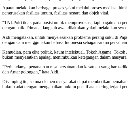
Aparat melakukan berbagai proses yakni melalui proses mediasi, hi
pengrusakan fasilitas umum, fasilitas negara dan objek vital.
“TNI-Polri tidak pada posisi untuk memprovokasi, tapi bagaimana per
dengan baik. Dimana, langkah awal dilakukan yakni melakukan sweepin
Aidi mengatakan, untuk menyelesaikan problema perang suku di Papua
dengan cara menggunakan bahasa Indonesia sebagai sarana persatuan 
Kemudian, para elite politik, kaum intelektual, Tokoh Agama, Toko
bukan menyesatkan apalagi menimbulkan ketegangan dalam masyara
“Perlu adanya penanaman rasa persatuan dan kesatuan yang harus di
dan Antar golongan,” kata Aidi.
Disamping itu, semua elemen masyarakat dapat memberikan pemaham
hukum adat dengan mengabaikan hukum positif ataus ering terjadi pene