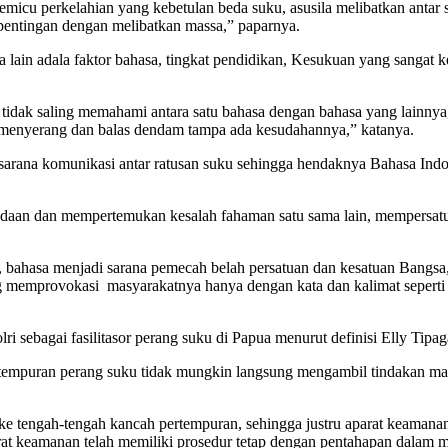
micu perkelahian yang kebetulan beda suku, asusila melibatkan antar 
kepentingan dengan melibatkan massa,” paparnya.
a lain adala faktor bahasa, tingkat pendidikan, Kesukuan yang sangat 
ng tidak saling memahami antara satu bahasa dengan bahasa yang lainnya
g menyerang dan balas dendam tampa ada kesudahannya,” katanya.
sarana komunikasi antar ratusan suku sehingga hendaknya Bahasa Indon
edaan dan mempertemukan kesalah fahaman satu sama lain, mempersatu
ya, bahasa menjadi sarana pemecah belah persatuan dan kesatuan Bangsa
 memprovokasi masyarakatnya hanya dengan kata dan kalimat seperti ya
sebagai fasilitasor perang suku di Papua menurut definisi Elly Tipaga
empuran perang suku tidak mungkin langsung mengambil tindakan main
n ke tengah-tengah kancah pertempuran, sehingga justru aparat keaman
at keamanan telah memiliki prosedur tetap dengan pentahapan dalam me