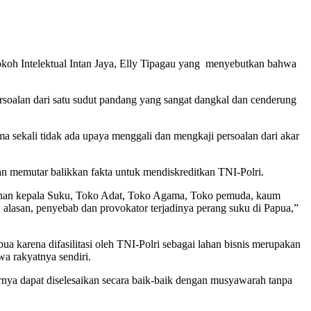
oh Intelektual Intan Jaya, Elly Tipagau yang menyebutkan bahwa
oalan dari satu sudut pandang yang sangat dangkal dan cenderung
ma sekali tidak ada upaya menggali dan mengkaji persoalan dari akar
gan memutar balikkan fakta untuk mendiskreditkan TNI-Polri.
eranan kepala Suku, Toko Adat, Toko Agama, Toko pemuda, kaum
, alasan, penyebab dan provokator terjadinya perang suku di Papua,”
karena difasilitasi oleh TNI-Polri sebagai lahan bisnis merupakan
a rakyatnya sendiri.
rnya dapat diselesaikan secara baik-baik dengan musyawarah tanpa