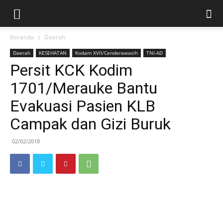
Beranda
Daerah
Daerah
KESEHATAN
Kodam XVII/Cenderawasih
TNI-AD
Persit KCK Kodim
1701/Merauke Bantu
Evakuasi Pasien KLB
Campak dan Gizi Buruk
02/02/2018