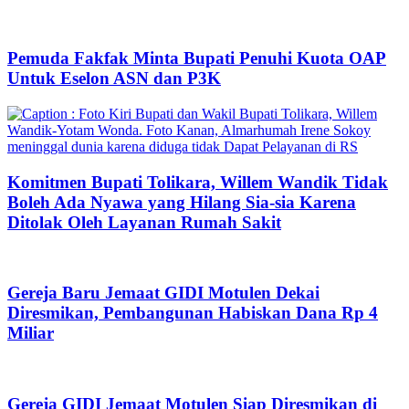
Pemuda Fakfak Minta Bupati Penuhi Kuota OAP
Untuk Eselon ASN dan P3K
Komitmen Bupati Tolikara, Willem Wandik Tidak
Boleh Ada Nyawa yang Hilang Sia-sia Karena
Ditolak Oleh Layanan Rumah Sakit
Gereja Baru Jemaat GIDI Motulen Dekai
Diresmikan, Pembangunan Habiskan Dana Rp 4
Miliar
Gereja GIDI Jemaat Motulen Siap Diresmikan di