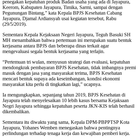
penegakan kepatuhan produk Badan usaha yang ada di Jayapura,
Keerom, Kabupaten Jayapura, Timika, Sarmi, sampai dengan
Pegunungan Bintang,” kata Kepala BPJS Kesehatan Cabang
Jayapura, Djamal Ardiansyah usai kegiatan tersebut, Rabu
(29/5/2019).
Sementara Kepala Kejaksaan Negeri Jayapura, Teguh Basuki SH
MH menambahkan bahwa pertemuan ini merupakan suatu bentuk
kerjasama antara BPJS dan beberapa dinas terkait agar
mengevaluasi segala bentuk kerjasama yang terlajin.
“Pertemuan tri wulan, menyusun strategi dan evaluasi, kepatuhan
mendongkrak pembayaran BPJS Kesehatan, tidak imbangnya premi
masuk dengan jasa yang masyarakat terima, BPJS Kesehatan
mencari bentuk supaya ada keseimbangan, kondisi ekonomi
masyarakat kita perlu di tingkatkan lagi,” ucapnya.
Ia mengungkapkan, sepanjang tahun 2019, BPJS Kesehatan di
Jayapura telah menyelesaikan 10 lebih kasus bersama Kejaksaan
Negri Jayapura sehingga kepatuhan peserta JKN-KIS telah berhasil
dikembalikan.
Sementara itu diwaktu yang sama, Kepala DPM-PBPPTSP Kota
Jayapura, Yohanes Wemben menegaskan bahwa pentingnya
perlindungan terhadap tenaga kerja dan kewajiban pemberi kerja.