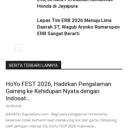
Honda di Jayapura
Lepas Tim ERB 2026 Menuju Lima
Daerah 3T, Wagub Aryoko Rumaropen
ERB Sangat Berarti
BERITA TERBARU LAINNYA
HoYo FEST 2026, Hadirkan Pengalaman
Gaming ke Kehidupan Nyata dengan
Indosat...
06/08/2026
JAKARTA, PapuaSatu.com - Bagi para penggemar HoYoverse,
keseruan tidak berhenti saat mereka log out dari game. Didukung
oleh jaringan Indosat 5G, HoYo FEST 2026 Indonesia...