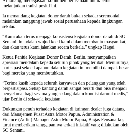
Aritonang, menegaskan komitmen perusahaan untuk terus
melanjutkan tradisi positif ini.
Ia memandang kegiatan donor darah bukan sekadar seremonial,
melainkan tanggung jawab sosial perusahaan kepada lingkungan
sekitar.
“Kami akan terus menjaga konsistensi kegiatan donor darah di SO
Sentani. Ini adalah wujud kecil kami dalam membantu masyarakat,
dan akan terus kami jalankan secara berkala,” ungkap Hagai.
Ketua Panitia Kegiatan Donor Darah, Berlin, menyampaikan
apresiasi mendalam kepada seluruh pihak yang terlibat. Menurutnya,
partisipasi sekecil apapun dalam kegiatan ini memiliki dampak besar
bagi mereka yang membutuhkan.
“Terima kasih kepada seluruh karyawan dan pelanggan yang telah
berpartisipasi. Setiap kantong darah sangat berarti dan bisa menjadi
penyelamat bagi sesama yang sedang dalam kondisi darurat medis,”
ujar Berlin di sela-sela kegiatan.
Dukungan penuh terhadap kegiatan di jaringan dealer juga datang
dari Manajemen Pusat Astra Motor Papua. Administration &
Finance (Adfin) Manager Astra Motor Papua, Bagas Fensanarko,
turut memberikan tanggapannya terkait inisiatif yang dilakukan oleh
SO Sentani.