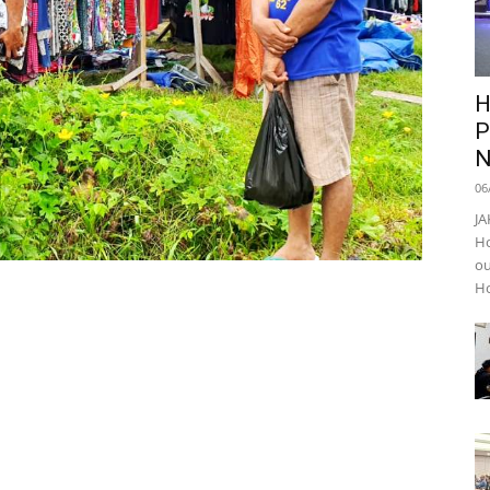
H
P
N
06
JA
Ho
ou
Ho