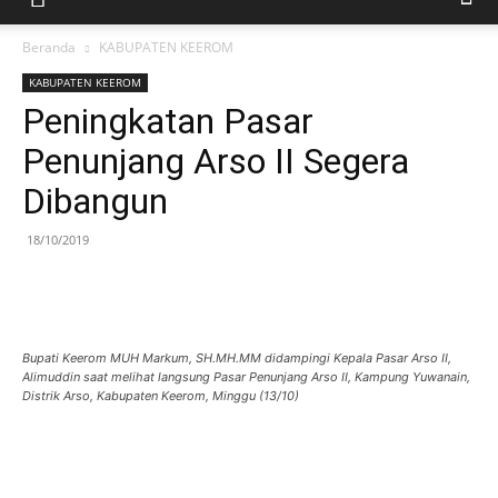
Beranda
KABUPATEN KEEROM
KABUPATEN KEEROM
Peningkatan Pasar
Penunjang Arso II Segera
Dibangun
18/10/2019
Bupati Keerom MUH Markum, SH.MH.MM didampingi Kepala Pasar Arso II,
Alimuddin saat melihat langsung Pasar Penunjang Arso II, Kampung Yuwanain,
Distrik Arso, Kabupaten Keerom, Minggu (13/10)