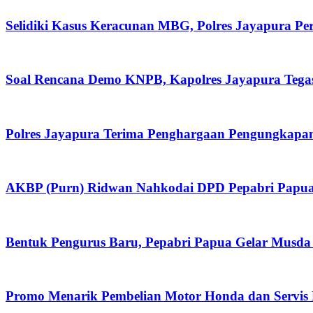
Selidiki Kasus Keracunan MBG, Polres Jayapura P
Soal Rencana Demo KNPB, Kapolres Jayapura Tega
Polres Jayapura Terima Penghargaan Pengungkapan
AKBP (Purn) Ridwan Nahkodai DPD Pepabri Papua
Bentuk Pengurus Baru, Pepabri Papua Gelar Musda
Promo Menarik Pembelian Motor Honda dan Servis