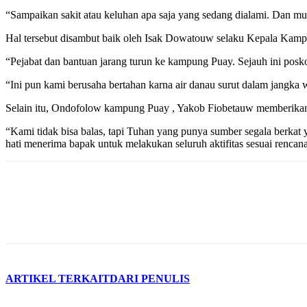
“Sampaikan sakit atau keluhan apa saja yang sedang dialami. Dan mu
Hal tersebut disambut baik oleh Isak Dowatouw selaku Kepala Kam
“Pejabat dan bantuan jarang turun ke kampung Puay. Sejauh ini posko
“Ini pun kami berusaha bertahan karna air danau surut dalam jangka 
Selain itu, Ondofolow kampung Puay , Yakob Fiobetauw memberikan 
“Kami tidak bisa balas, tapi Tuhan yang punya sumber segala berkat
hati menerima bapak untuk melakukan seluruh aktifitas sesuai rencan
ARTIKEL TERKAIT
DARI PENULIS