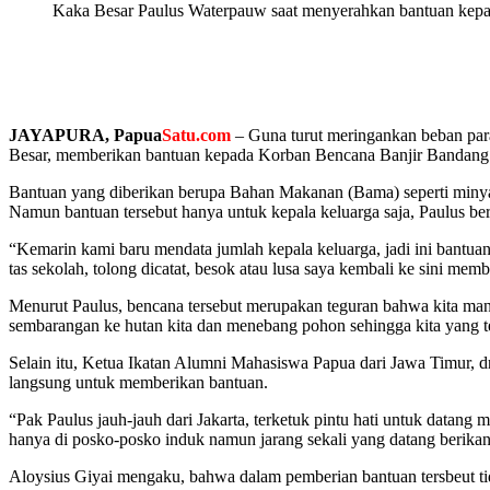
Kaka Besar Paulus Waterpauw saat menyerahkan bantuan kepa
JAYAPURA, Papua
Satu.com
– Guna turut meringankan beban para
Besar, memberikan bantuan kepada Korban Bencana Banjir Bandang s
Bantuan yang diberikan berupa Bahan Makanan (Bama) seperti minyak t
Namun bantuan tersebut hanya untuk kepala keluarga saja, Paulus b
“Kemarin kami baru mendata jumlah kepala keluarga, jadi ini bantuan
tas sekolah, tolong dicatat, besok atau lusa saya kembali ke sini 
Menurut Paulus, bencana tersebut merupakan teguran bahwa kita manu
sembarangan ke hutan kita dan menebang pohon sehingga kita yang 
Selain itu, Ketua Ikatan Alumni Mahasiswa Papua dari Jawa Timur,
langsung untuk memberikan bantuan.
“Pak Paulus jauh-jauh dari Jakarta, terketuk pintu hati untuk data
hanya di posko-posko induk namun jarang sekali yang datang berikan
Aloysius Giyai mengaku, bahwa dalam pemberian bantuan tersbeut ti