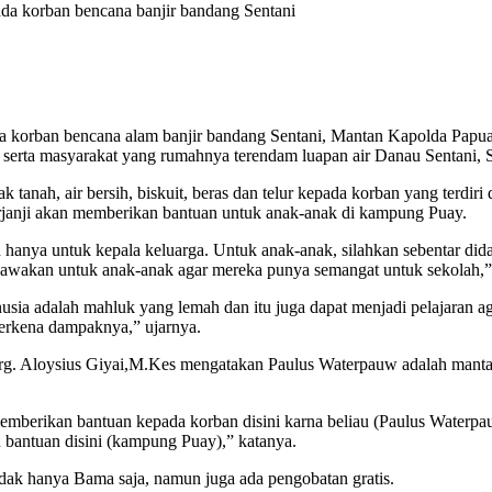
da korban bencana banjir bandang Sentani
 korban bencana alam banjir bandang Sentani, Mantan Kapolda Papua,
erta masyarakat yang rumahnya terendam luapan air Danau Sentani, Se
anah, air bersih, biskuit, beras dan telur kepada korban yang terdiri
erjanji akan memberikan bantuan untuk anak-anak di kampung Puay.
 hanya untuk kepala keluarga. Untuk anak-anak, silahkan sebentar dida
membawakan untuk anak-anak agar mereka punya semangat untuk sekolah,
sia adalah mahluk yang lemah dan itu juga dapat menjadi pelajaran a
terkena dampaknya,” ujarnya.
 drg. Aloysius Giyai,M.Kes mengatakan Paulus Waterpauw adalah mant
ng memberikan bantuan kepada korban disini karna beliau (Paulus Wate
 bantuan disini (kampung Puay),” katanya.
dak hanya Bama saja, namun juga ada pengobatan gratis.