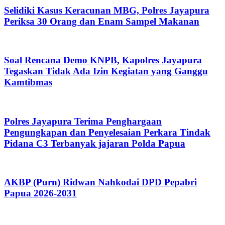
Selidiki Kasus Keracunan MBG, Polres Jayapura
Periksa 30 Orang dan Enam Sampel Makanan
Soal Rencana Demo KNPB, Kapolres Jayapura
Tegaskan Tidak Ada Izin Kegiatan yang Ganggu
Kamtibmas
Polres Jayapura Terima Penghargaan
Pengungkapan dan Penyelesaian Perkara Tindak
Pidana C3 Terbanyak jajaran Polda Papua
AKBP (Purn) Ridwan Nahkodai DPD Pepabri
Papua 2026-2031