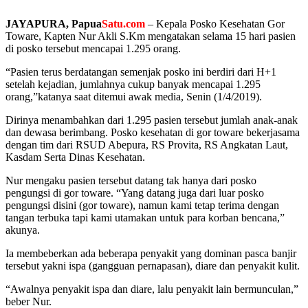
JAYAPURA, Papua
Satu.com
– Kepala Posko Kesehatan Gor
Toware, Kapten Nur Akli S.Km mengatakan selama 15 hari pasien
di posko tersebut mencapai 1.295 orang.
“Pasien terus berdatangan semenjak posko ini berdiri dari H+1
setelah kejadian, jumlahnya cukup banyak mencapai 1.295
orang,”katanya saat ditemui awak media, Senin (1/4/2019).
Dirinya menambahkan dari 1.295 pasien tersebut jumlah anak-anak
dan dewasa berimbang. Posko kesehatan di gor toware bekerjasama
dengan tim dari RSUD Abepura, RS Provita, RS Angkatan Laut,
Kasdam Serta Dinas Kesehatan.
Nur mengaku pasien tersebut datang tak hanya dari posko
pengungsi di gor toware. “Yang datang juga dari luar posko
pengungsi disini (gor toware), namun kami tetap terima dengan
tangan terbuka tapi kami utamakan untuk para korban bencana,”
akunya.
Ia membeberkan ada beberapa penyakit yang dominan pasca banjir
tersebut yakni ispa (gangguan pernapasan), diare dan penyakit kulit.
“Awalnya penyakit ispa dan diare, lalu penyakit lain bermunculan,”
beber Nur.