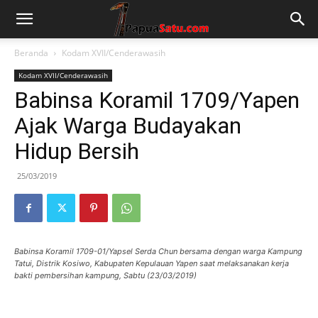
Beranda
Kodam XVII/Cenderawasih
Kodam XVII/Cenderawasih
Babinsa Koramil 1709/Yapen
Ajak Warga Budayakan
Hidup Bersih
25/03/2019
Babinsa Koramil 1709-01/Yapsel Serda Chun bersama dengan warga Kampung
Tatui, Distrik Kosiwo, Kabupaten Kepulauan Yapen saat melaksanakan kerja
bakti pembersihan kampung, Sabtu (23/03/2019)