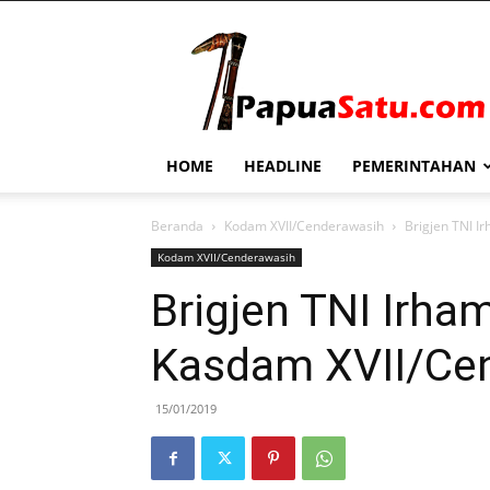
PapuaSatu.com
HOME
HEADLINE
PEMERINTAHAN
Beranda
Kodam XVII/Cenderawasih
Brigjen TNI I
Kodam XVII/Cenderawasih
Brigjen TNI Irha
Kasdam XVII/Ce
15/01/2019