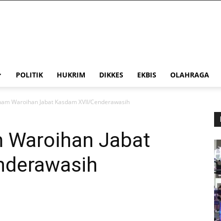
POLITIK
HUKRIM
DIKKES
EKBIS
OLAHRAGA
rham Waroihan Jabat Kasdam XVII/Cenderawasih
m Waroihan Jabat
nderawasih