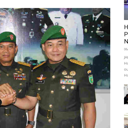
H
P
N
06
JA
Ho
ou
Ho