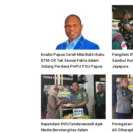
Koalisi Papua Cerah Nilai Bukti Kubu
Pangdam XV
BTM-CK Tak Sesuai Fakta dalam
Sambut Kun
Sidang Perdana PHPU PSU Papua
Jayapura
Kapendam XVII/Cenderawasih Ajak
Peringatan
Media Bersinergitas dalam
AD Diharap