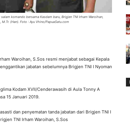
t salam komando bersama Kasdam baru, Brigjen TNI Irham Waroihan,
, M.Tr. (Han). Foto : Ayu Vhino/PapuaSatu.com
Irham Waroihan, S.Sos resmi menjabat sebagai Kepala
nggantikan jabatan sebelumnya Brigjen TNI I Nyoman
nglima Kodam XVII/Cenderawasih di Aula Tonny A
a 15 Januari 2019.
asasti dan penyematan tanda jabatan dari Brigjen TNI I
Brigjen TNI Irham Waroihan, S.Sos