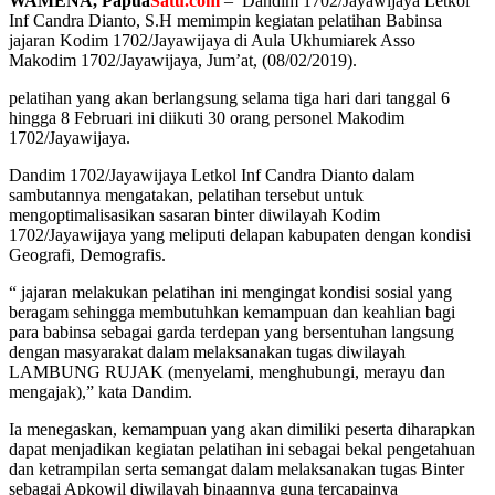
WAMENA, Papua
Satu.com
– Dandim 1702/Jayawijaya Letkol
Inf Candra Dianto, S.H memimpin kegiatan pelatihan Babinsa
jajaran Kodim 1702/Jayawijaya di Aula Ukhumiarek Asso
Makodim 1702/Jayawijaya, Jum’at, (08/02/2019).
pelatihan yang akan berlangsung selama tiga hari dari tanggal 6
hingga 8 Februari ini diikuti 30 orang personel Makodim
1702/Jayawijaya.
Dandim 1702/Jayawijaya Letkol Inf Candra Dianto dalam
sambutannya mengatakan, pelatihan tersebut untuk
mengoptimalisasikan sasaran binter diwilayah Kodim
1702/Jayawijaya yang meliputi delapan kabupaten dengan kondisi
Geografi, Demografis.
“ jajaran melakukan pelatihan ini mengingat kondisi sosial yang
beragam sehingga membutuhkan kemampuan dan keahlian bagi
para babinsa sebagai garda terdepan yang bersentuhan langsung
dengan masyarakat dalam melaksanakan tugas diwilayah
LAMBUNG RUJAK (menyelami, menghubungi, merayu dan
mengajak),” kata Dandim.
Ia menegaskan, kemampuan yang akan dimiliki peserta diharapkan
dapat menjadikan kegiatan pelatihan ini sebagai bekal pengetahuan
dan ketrampilan serta semangat dalam melaksanakan tugas Binter
sebagai Apkowil diwilayah binaannya guna tercapainya