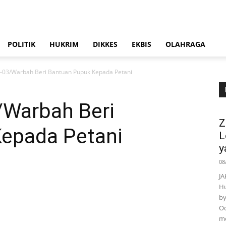
POLITIK
HUKRIM
DIKKES
EKBIS
OLAHRAGA
-03/Warbah Beri Bantuan Pupuk Kepada Petani
/Warbah Beri
Z
epada Petani
L
y
08
JA
Hu
by
Oo
m