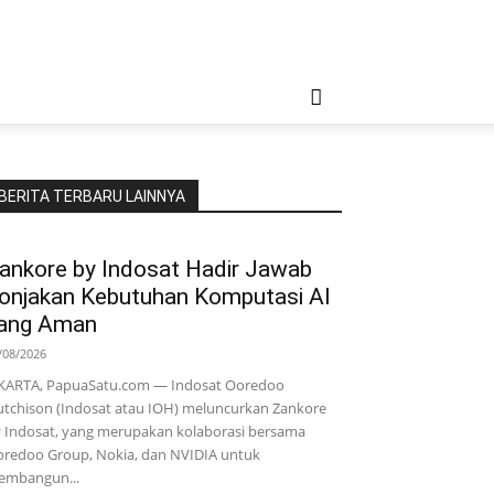
BERITA TERBARU LAINNYA
ankore by Indosat Hadir Jawab
onjakan Kebutuhan Komputasi AI
ang Aman
/08/2026
KARTA, PapuaSatu.com — Indosat Ooredoo
tchison (Indosat atau IOH) meluncurkan Zankore
 Indosat, yang merupakan kolaborasi bersama
redoo Group, Nokia, dan NVIDIA untuk
embangun...