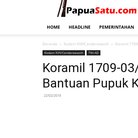
HOME
HEADLINE
PEMERINTAHAN
Beranda
Kodam XVII/Cenderawasih
Koramil 1709
Kodam XVII/Cenderawasih
TNI-AD
Koramil 1709-03
Bantuan Pupuk K
22/02/2018