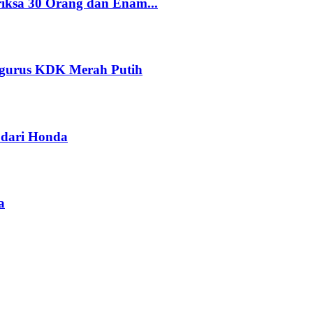
riksa 30 Orang dan Enam...
ngurus KDK Merah Putih
dari Honda
a