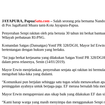
JAYAPURA, Papua
Satu.com
–
Salah seorang pria bernama Nando
di Pos JagaRamil Muara tami-Kota Jayapura-Papua.
Penyerahan Senpi rakitan oleh pria berusia 30 tahun ini berkat ban
Wilayah perbatasan RI-PNG.
Komandan Satgas (Dansatgas) Yonif PR 328/DGH, Mayor Inf Erwin Isw
bertentangan dengan hukum yang berlaku.
“Ini juga berkat kerjasama yang dilakukan Satgas Yonif PR 328/DG
dalam press relasenya, Senin (14/01/2019).
Mayor Erwin menjelaskan, penyerahan senjata api rakitan ini bermul
mengobati luka-luka yang dialami.
“Komunikasi pun berjalan sehingga satu tugas selalu menawarkan ap
peninggalan ayahnya untuk berjaga-jaga. EF merasa bersalah bila me
Mayor Erwin mengapresiasi atas sikap baik yang dilakukan EF dan si
“Kami harap warga yang masih menyimpa dan menggunakan Senpi ra