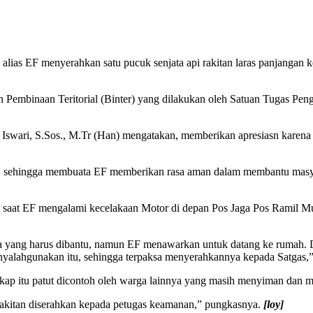
 alias EF menyerahkan satu pucuk senjata api rakitan laras panjanga
tuan Pembinaan Teritorial (Binter) yang dilakukan oleh Satuan Tugas 
ari, S.Sos., M.Tr (Han) mengatakan, memberikan apresiasn karena yan
H sehingga membuata EF memberikan rasa aman dalam membantu masyara
a saat EF mengalami kecelakaan Motor di depan Pos Jaga Pos Ramil Mu
a yang harus dibantu, namun EF menawarkan untuk datang ke rumah. Da
nyalahgunakan itu, sehingga terpaksa menyerahkannya kepada Satgas,”
kap itu patut dicontoh oleh warga lainnya yang masih menyiman dan me
kitan diserahkan kepada petugas keamanan,” pungkasnya.
[loy]