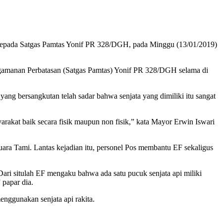
n kepada Satgas Pamtas Yonif PR 328/DGH, pada Minggu (13/01/2019)
Pengamanan Perbatasan (Satgas Pamtas) Yonif PR 328/DGH selama di
g bersangkutan telah sadar bahwa senjata yang dimiliki itu sangat
kat baik secara fisik maupun non fisik,” kata Mayor Erwin Iswari
ara Tami. Lantas kejadian itu, personel Pos membantu EF sekaligus
ri situlah EF mengaku bahwa ada satu pucuk senjata api miliki
 papar dia.
nggunakan senjata api rakita.