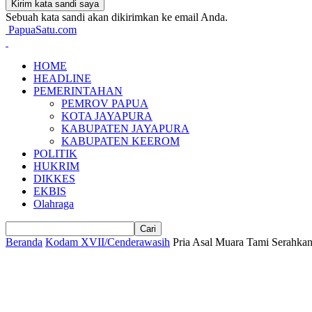
Sebuah kata sandi akan dikirimkan ke email Anda.
PapuaSatu.com
HOME
HEADLINE
PEMERINTAHAN
PEMROV PAPUA
KOTA JAYAPURA
KABUPATEN JAYAPURA
KABUPATEN KEEROM
POLITIK
HUKRIM
DIKKES
EKBIS
Olahraga
Beranda
Kodam XVII/Cenderawasih
Pria Asal Muara Tami Serahka