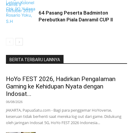
64 Pasang Peserta Badminton
Perebutkan Piala Danramil CUP II
BERITA TERBARU LAINNYA
HoYo FEST 2026, Hadirkan Pengalaman
Gaming ke Kehidupan Nyata dengan
Indosat...
06/08/2026
JAKARTA, PapuaSatu.com - Bagi para penggemar HoYoverse,
keseruan tidak berhenti saat mereka log out dari game. Didukung
oleh jaringan Indosat 5G, HoYo FEST 2026 Indonesia...