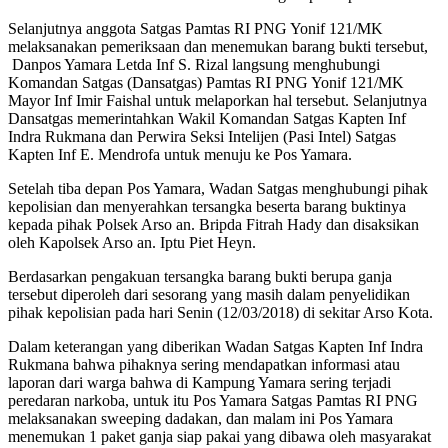
Selanjutnya anggota Satgas Pamtas RI PNG Yonif 121/MK
melaksanakan pemeriksaan dan menemukan barang bukti tersebut,
Danpos Yamara Letda Inf S. Rizal langsung menghubungi
Komandan Satgas (Dansatgas) Pamtas RI PNG Yonif 121/MK
Mayor Inf Imir Faishal untuk melaporkan hal tersebut. Selanjutnya
Dansatgas memerintahkan Wakil Komandan Satgas Kapten Inf
Indra Rukmana dan Perwira Seksi Intelijen (Pasi Intel) Satgas
Kapten Inf E. Mendrofa untuk menuju ke Pos Yamara.
Setelah tiba depan Pos Yamara, Wadan Satgas menghubungi pihak
kepolisian dan menyerahkan tersangka beserta barang buktinya
kepada pihak Polsek Arso an. Bripda Fitrah Hady dan disaksikan
oleh Kapolsek Arso an. Iptu Piet Heyn.
Berdasarkan pengakuan tersangka barang bukti berupa ganja
tersebut diperoleh dari sesorang yang masih dalam penyelidikan
pihak kepolisian pada hari Senin (12/03/2018) di sekitar Arso Kota.
Dalam keterangan yang diberikan Wadan Satgas Kapten Inf Indra
Rukmana bahwa pihaknya sering mendapatkan informasi atau
laporan dari warga bahwa di Kampung Yamara sering terjadi
peredaran narkoba, untuk itu Pos Yamara Satgas Pamtas RI PNG
melaksanakan sweeping dadakan, dan malam ini Pos Yamara
menemukan 1 paket ganja siap pakai yang dibawa oleh masyarakat