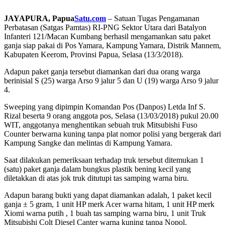
JAYAPURA, Papua
Satu.com
– Satuan Tugas Pengamanan
Perbatasan (Satgas Pamtas) RI-PNG Sektor Utara dari Batalyon
Infanteri 121/Macan Kumbang berhasil mengamankan satu paket
ganja siap pakai di Pos Yamara, Kampung Yamara, Distrik Mannem,
Kabupaten Keerom, Provinsi Papua, Selasa (13/3/2018).
Adapun paket ganja tersebut diamankan dari dua orang warga
berinisial S (25) warga Arso 9 jalur 5 dan U (19) warga Arso 9 jalur
4.
Sweeping yang dipimpin Komandan Pos (Danpos) Letda Inf S.
Rizal beserta 9 orang anggota pos, Selasa (13/03/2018) pukul 20.00
WIT, anggotanya menghentikan sebuah truk Mitsubishi Fuso
Counter berwarna kuning tanpa plat nomor polisi yang bergerak dari
Kampung Sangke dan melintas di Kampung Yamara.
Saat dilakukan pemeriksaan terhadap truk tersebut ditemukan 1
(satu) paket ganja dalam bungkus plastik bening kecil yang
diletakkan di atas jok truk ditutupi tas samping warna biru.
Adapun barang bukti yang dapat diamankan adalah, 1 paket kecil
ganja ± 5 gram, 1 unit HP merk Acer warna hitam, 1 unit HP merk
Xiomi warna putih , 1 buah tas samping warna biru, 1 unit Truk
Mitsubishi Colt Diesel Canter warna kuning tanpa Nopol.