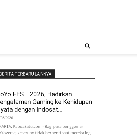
BERITA TERBARU LAINNYA
oYo FEST 2026, Hadirkan
engalaman Gaming ke Kehidupan
yata dengan Indosat...
/08/2026
KARTA, PapuaSatu.com - Bagi para penggemar
Yoverse, keseruan tidak berhenti saat mereka log