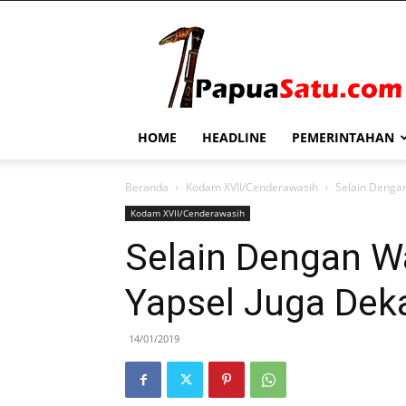
PapuaSatu.com
HOME
HEADLINE
PEMERINTAHAN
Beranda
Kodam XVII/Cenderawasih
Selain Denga
Kodam XVII/Cenderawasih
Selain Dengan W
Yapsel Juga Dek
14/01/2019