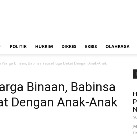
POLITIK
HUKRIM
DIKKES
EKBIS
OLAHRAGA
n Warga Binaan, Babinsa Yapsel Juga Dekat Dengan Anak-Anak
arga Binaan, Babinsa
H
at Dengan Anak-Anak
P
N
06
JA
Ho