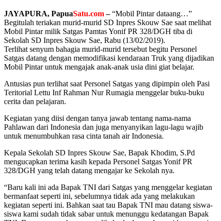
JAYAPURA, Papua
Satu.com
–
“Mobil Pintar dataang…”
Begitulah teriakan murid-murid SD Inpres Skouw Sae saat melihat
Mobil Pintar milik Satgas Pamtas Yonif PR 328/DGH tiba di
Sekolah SD Inpres Skouw Sae, Rabu (13/02/2019).
Terlihat senyum bahagia murid-murid tersebut begitu Personel
Satgas datang dengan memodifikasi kendaraan Truk yang dijadikan
Mobil Pintar untuk mengajak anak-anak usia dini giat belajar.
Antusias pun terlihat saat Personel Satgas yang dipimpin oleh Pasi
Teritorial Lettu Inf Rahman Nur Rumagia menggelar buku-buku
cerita dan pelajaran.
Kegiatan yang diisi dengan tanya jawab tentang nama-nama
Pahlawan dari Indonesia dan juga menyanyikan lagu-lagu wajib
untuk menumbuhkan rasa cinta tanah air Indonesia.
Kepala Sekolah SD Inpres Skouw Sae, Bapak Khodim, S.Pd
mengucapkan terima kasih kepada Personel Satgas Yonif PR
328/DGH yang telah datang mengajar ke Sekolah nya.
“Baru kali ini ada Bapak TNI dari Satgas yang menggelar kegiatan
bermanfaat seperti ini, sebelumnya tidak ada yang melakukan
kegiatan seperti ini. Bahkan saat tau Bapak TNI mau datang siswa-
siswa kami sudah tidak sabar untuk menunggu kedatangan Bapak