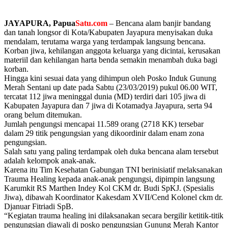
JAYAPURA, Papua
Satu.com
– Bencana alam banjir bandang
dan tanah longsor di Kota/Kabupaten Jayapura menyisakan duka
mendalam, terutama warga yang terdampak langsung bencana.
Korban jiwa, kehilangan anggota keluarga yang dicintai, kerusakan
materiil dan kehilangan harta benda semakin menambah duka bagi
korban.
Hingga kini sesuai data yang dihimpun oleh Posko Induk Gunung
Merah Sentani up date pada Sabtu (23/03/2019) pukul 06.00 WIT,
tercatat 112 jiwa meninggal dunia (MD) terdiri dari 105 jiwa di
Kabupaten Jayapura dan 7 jiwa di Kotamadya Jayapura, serta 94
orang belum ditemukan.
Jumlah pengungsi mencapai 11.589 orang (2718 KK) tersebar
dalam 29 titik pengungsian yang dikoordinir dalam enam zona
pengungsian.
Salah satu yang paling terdampak oleh duka bencana alam tersebut
adalah kelompok anak-anak.
Karena itu Tim Kesehatan Gabungan TNI berinisiatif melaksanakan
Trauma Healing kepada anak-anak pengungsi, dipimpin langsung
Karumkit RS Marthen Indey Kol CKM dr. Budi SpKJ. (Spesialis
Jiwa), dibawah Koordinator Kakesdam XVII/Cend Kolonel ckm dr.
Djanuar Fitriadi SpB.
“Kegiatan trauma healing ini dilaksanakan secara bergilir ketitik-titik
pengungsian diawali di posko pengungsian Gunung Merah Kantor