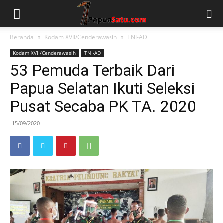
Beranda
Kodam XVII/Cenderawasih
TNI-AD
Kodam XVII/Cenderawasih
TNI-AD
53 Pemuda Terbaik Dari
Papua Selatan Ikuti Seleksi
Pusat Secaba PK TA. 2020
15/09/2020