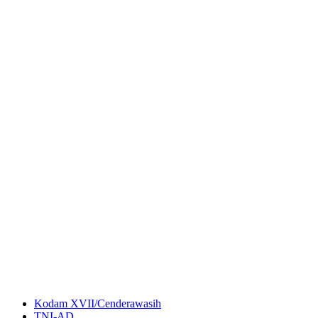
Kodam XVII/Cenderawasih
TNI-AD