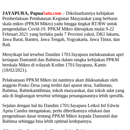
JAYAPURA, Papua
Satu.com
– Dikeluarkannya kebijakan
Pemberlakuan Pembatasan Kegiatan Masyarakat yang berbasis
skala mikro (PPKM Mikro) yaitu hingga tingkat RT/RW untuk
pengendalian Covid-19. PPKM Mikro diterapkan mulai 9-22
Februari 2021 yang berlaku pada 7 Provinsi yakni, DKI Jakarta,
Jawa Barat, Banten, Jawa Tengah, Yogyakarta, Jawa Timur, dan
Bali.
Menyikapi hal tersebut Dandim 1701/Jayapura melaksanakan apel
kesiapan Danramil dan Babinsa dalam rangka kebijakan PPKM
berskala Mikro di wilayah Kodim 1701/Jayapura, Kamis
(18/02/2021).
Pelaksanaan PPKM Mikro ini nantinya akan dilaksanakan oleh
anggota Posko Desa yang terdiri dari aparat desa, Satlinmas,
Babinsa, Babinkamtibmas, tokoh masyarakat, dan tokoh adat yang
ada di lingkungan tersebut sehingga penanganannya lebih spesifik.
Sejalan dengan hal itu Dandim 1701/Jayapura Letkol Inf Edwin
Apria Candra mengatakan, perlu diberikannya edukasi dan
pengetahuan dasar tentang PPKM Mikro kepada Danramil dan
Babinsa sehingga bisa lebih optimal kedepannya.