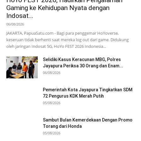
HoYo FEST 2026, Hadirkan Pengalaman
Gaming ke Kehidupan Nyata dengan
Indosat...
06/08/2026
JAKARTA, PapuaSatu.com - Bagi para penggemar HoYoverse,
keseruan tidak berhenti saat mereka log out dari game. Didukung
oleh jaringan Indosat 5G, HoYo FEST 2026 Indonesia...
Selidiki Kasus Keracunan MBG, Polres
Jayapura Periksa 30 Orang dan Enam...
06/08/2026
Pemerintah Kota Jayapura Tingkatkan SDM
72 Pengurus KDK Merah Putih
05/08/2026
Sambut Bulan Kemerdekaan Dengan Promo
Torang dari Honda
05/08/2026