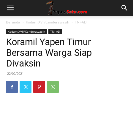
Beranda
Kodam XVII/Cenderawasih
TNI-AD
Kodam XVII/Cenderawasih
TNI-AD
Koramil Yapen Timur
Bersama Warga Siap
Divaksin
22/02/2021