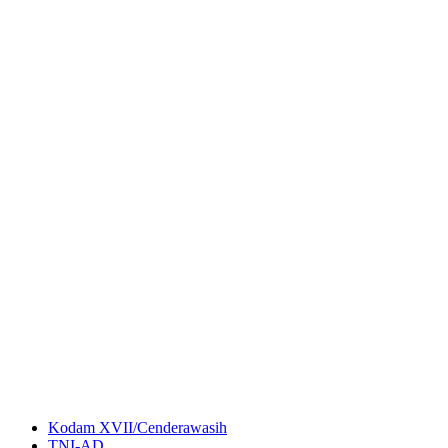
Kodam XVII/Cenderawasih
TNI-AD