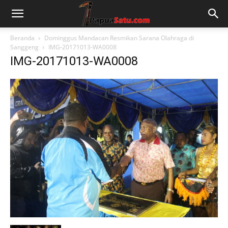
Beranda
Dominggus Mandacan Resmikan Sarana Olahraga di
Sanggeng
IMG-20171013-WA0008
IMG-20171013-WA0008